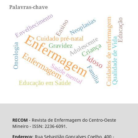
Palavras-chave
Envelhecimento
Neoplasias
Cuidados de enfermagem
Educação
Ensino
Enfermagem
Cuidado pré-natal
Adolescente
Qualidade de Vida
Criança
Oncologia
Gravidez
Enfermagem.
Idoso
Saúde mental
Família
Educação em Saúde
RECOM
- Revista de Enfermagem do Centro-Oeste
Mineiro - ISSN: 2236-6091.
Endereço:
Rua Sebastião Gonçalves Coelho, 400 -