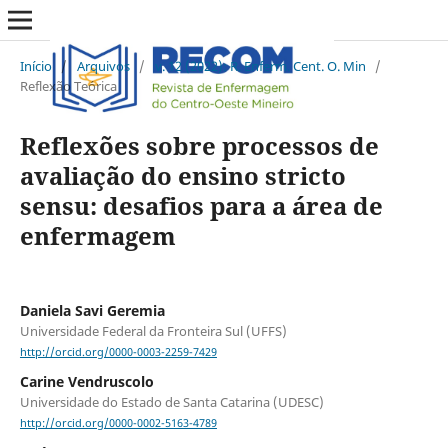
Início
/
Arquivos
/
v. 12 (2022): R. Enferm. Cent. O. Min
/
Reflexão Teórica
Reflexões sobre processos de
avaliação do ensino stricto
sensu: desafios para a área de
enfermagem
Daniela Savi Geremia
Universidade Federal da Fronteira Sul (UFFS)
http://orcid.org/0000-0003-2259-7429
Carine Vendruscolo
Universidade do Estado de Santa Catarina (UDESC)
http://orcid.org/0000-0002-5163-4789