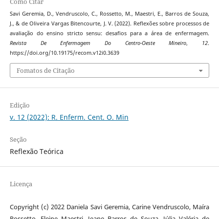
Como Citar
Savi Geremia, D., Vendruscolo, C., Rossetto, M., Maestri, E., Barros de Souza,
J., & de Oliveira Vargas Bitencourte, J. V. (2022). Reflexões sobre processos de
avaliação do ensino stricto sensu: desafios para a área de enfermagem.
Revista De Enfermagem Do Centro-Oeste Mineiro
,
12
.
https://doi.org/10.19175/recom.v12i0.3639
Fomatos de Citação
Edição
v. 12 (2022): R. Enferm. Cent. O. Min
Seção
Reflexão Teórica
Licença
Copyright (c) 2022 Daniela Savi Geremia, Carine Vendruscolo, Maíra
Rossetto, Eleine Maestri, Jeane Barros de Souza, Júlia Valéria de