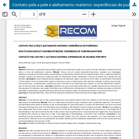
Contato pele a pele e aleitamento materno: experiências de puérperas