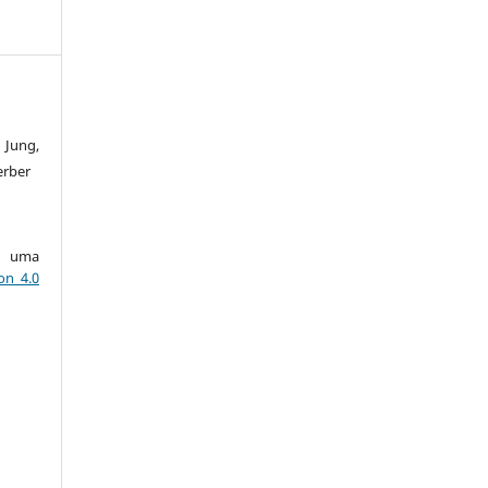
 Jung,
erber
ob uma
on 4.0