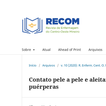
Sobre
Atual
Ahead of Print
Arquivos
Início
/
Arquivos
/
v. 10 (2020): R. Enferm. Cent. O.
Contato pele a pele e alei
puérperas