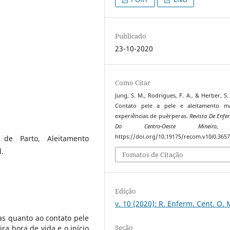
Publicado
23-10-2020
Como Citar
Jung, S. M., Rodrigues, F. A., & Herber, S.
Contato pele a pele e aleitamento ma
experiências de puérperas.
Revista De Enf
Do Centro-Oeste Mineiro
https://doi.org/10.19175/recom.v10i0.365
s de Parto, Aleitamento
.
Fomatos de Citação
Edição
v. 10 (2020): R. Enferm. Cent. O. 
as quanto ao contato pele
Seção
ra hora de vida e o início