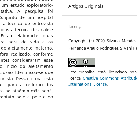
 um estudo exploratório-
Artigos Originais
tativa. A pesquisa foi
Conjunto de um hospital
a a técnica de entrevista
Licença
das à técnica de análise
 Foram elaboradas duas
Copyright (c) 2020 Silvana Mendes
eira hora de vida e os
o do aleitamento materno.
Fernanda Araujo Rodrigues, Silvani H
ora realizado, conforme
antes consideraram esse
 início do aleitamento
Este trabalho está licenciado s
lusão: Identificou-se que
licença
Creative Commons Attributi
ionista. Dessa forma, esta
International License
.
uir para a reflexão dos
dos ao binômio mãe-bebê,
 contato pele a pele e do