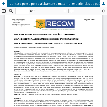
Contato pele a pele e aleitamento materno: experiências de puérperas