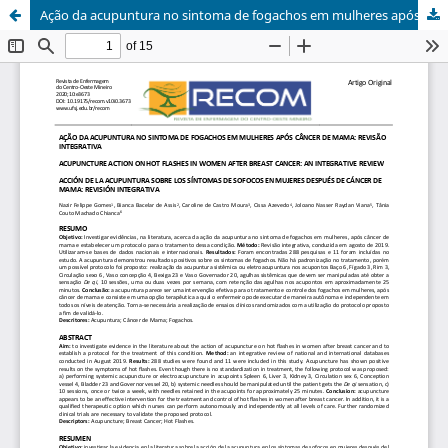
Ação da acupuntura no sintoma de fogachos em mulheres após câncer de mama: revisão integrativa