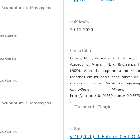
de Acupuntura e Massagens -
Publicado
29-12-2020
as Gerais
Como Citar
as Gerais
Gomes, N. F., de Assis, B. B., Moura, C.
Azevedo, C., Viana, J. N. R., & Chianca, T
(2020). Ação da acupuntura no sint
fogachos em mulheres após câncer de
as Gerais
revisão integrativa.
Revista De Enferma
Centro-Oeste Mineiro
https://doi.org/10.19175/recom.v10i0.367
de Acupuntura e Massagens -
Fomatos de Citação
Edição
as Gerais
v. 10 (2020): R. Enferm. Cent. O. 