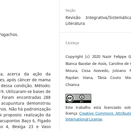
Seção
Revisão Integrativa/Sistemáti
Literatura
Fogachos.
Licença
Copyright (c) 2020 Nazir Felippe 
Bianca Bacelar de Assis, Caroline de 
Moura, Cissa Azevedo, Joloano N
tura, acerca da ação da
Raydan Viana, Tânia Couto Ma
es, após câncer de mama
Chianca
 dessa condição. Método:
9. Utilizaram-se bases de
s: Foram encontradas 288
A acupuntura demonstrou
Este trabalho está licenciado s
chos. Não há padronização
licença
Creative Commons Attributi
i proposto: realização da
International License
.
acupontos Baço 6, Fígado
ão 4, Bexiga 23 e Vaso