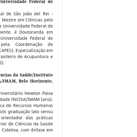
niversidade Federal de
al de São João del Rei -
 Mestre em Ciências pelo
Universidade Federal de
lmente, é Doutoranda em
niversidade Federal de
 pela Coordenação de
CAPES). Especialização em
asileiro de Acupuntura e
0).
ências da Saúde/Instituto
A/IMAM, Belo Horizonte,
iversitário Newton Paiva
ldade INCISA/IMAM (ano).
ica de Recursos Humanos
pós graduação lato sensu
rientador das práticas
rior de Ciências da Saúde
 Coletiva, com ênfase em