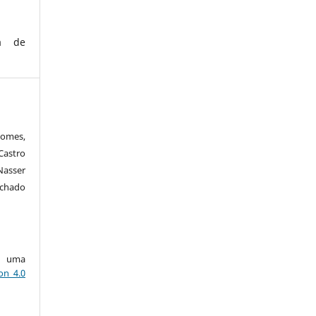
ca de
Gomes,
Castro
asser
chado
ob uma
on 4.0