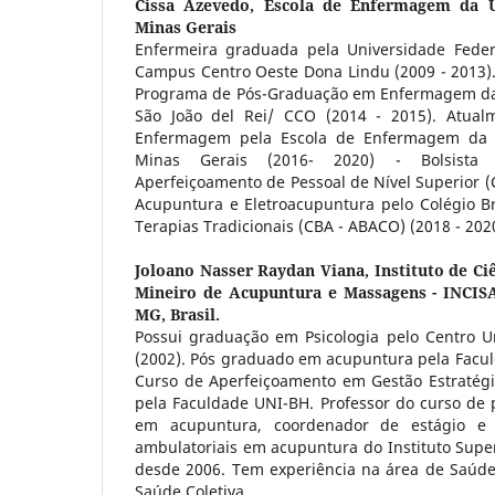
Cissa Azevedo,
Escola de Enfermagem da U
Minas Gerais
Enfermeira graduada pela Universidade Feder
Campus Centro Oeste Dona Lindu (2009 - 2013).
Programa de Pós-Graduação em Enfermagem da 
São João del Rei/ CCO (2014 - 2015). Atua
Enfermagem pela Escola de Enfermagem da U
Minas Gerais (2016- 2020) - Bolsista
Aperfeiçoamento de Pessoal de Nível Superior (
Acupuntura e Eletroacupuntura pelo Colégio Br
Terapias Tradicionais (CBA - ABACO) (2018 - 202
Joloano Nasser Raydan Viana,
Instituto de Ci
Mineiro de Acupuntura e Massagens - INCIS
MG, Brasil.
Possui graduação em Psicologia pelo Centro Un
(2002). Pós graduado em acupuntura pela Facu
Curso de Aperfeiçoamento em Gestão Estratég
pela Faculdade UNI-BH. Professor do curso de 
em acupuntura, coordenador de estágio e o
ambulatoriais em acupuntura do Instituto Supe
desde 2006. Tem experiência na área de Saúde
Saúde Coletiva.