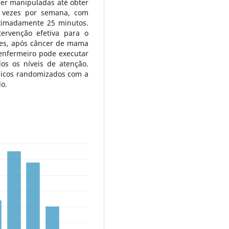
er manipuladas até obter
 vezes por semana, com
ximadamente 25 minutos.
ervenção efetiva para o
res, após câncer de mama
enfermeiro pode executar
s os níveis de atenção.
ínicos randomizados com a
lo.