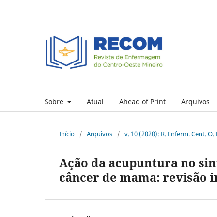
Sobre
Atual
Ahead of Print
Arquivos
Início
/
Arquivos
/
v. 10 (2020): R. Enferm. Cent. O.
Ação da acupuntura no si
câncer de mama: revisão i