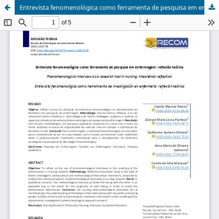
Entrevista fenomenológica como ferramenta de pesquisa em enfermagem: reflexão teórica