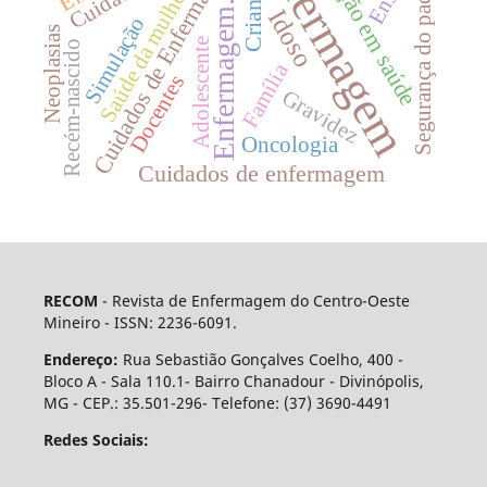
Enfermagem
Educação em saúde
Cuidados de Enfermagem
Segurança do paciente
Criança
Saúde da mulher
Enfermagem.
Idoso
Simulação
Neoplasias
Adolescente
Recém-nascido
Família
Docentes
Gravidez
Oncologia
Cuidados de enfermagem
RECOM
- Revista de Enfermagem do Centro-Oeste
Mineiro - ISSN: 2236-6091.
Endereço:
Rua Sebastião Gonçalves Coelho, 400 -
Bloco A - Sala 110.1- Bairro Chanadour - Divinópolis,
MG - CEP.: 35.501-296- Telefone: (37) 3690-4491
Redes Sociais: