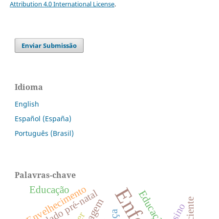
Attribution 4.0 International License
.
Enviar Submissão
Idioma
English
Español (España)
Português (Brasil)
Palavras-chave
Envelhecimento
Educação
Cuidado pré-natal
Ensino