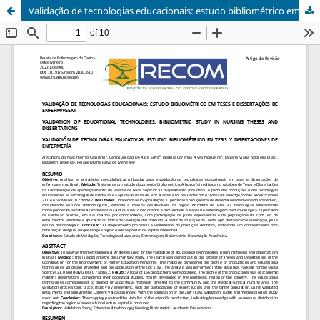
Validação de tecnologias educacionais: estudo bibliométrico em teses e dissertações de enfermagem