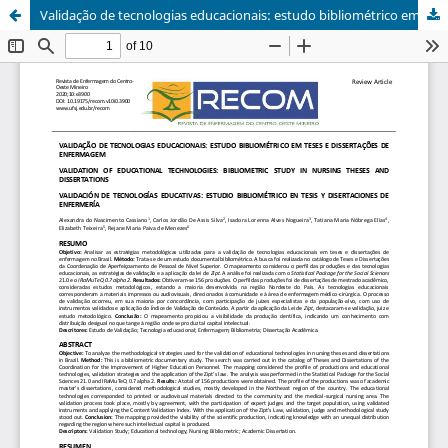
Validação de tecnologias educacionais: estudo bibliométrico em teses e dissertações de enfermagem