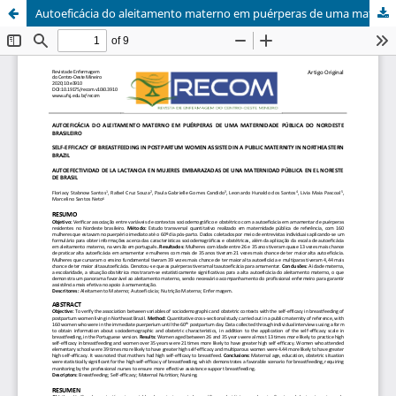
Autoeficácia do aleitamento materno em puérperas de uma maternidade pública do nordeste brasileiro