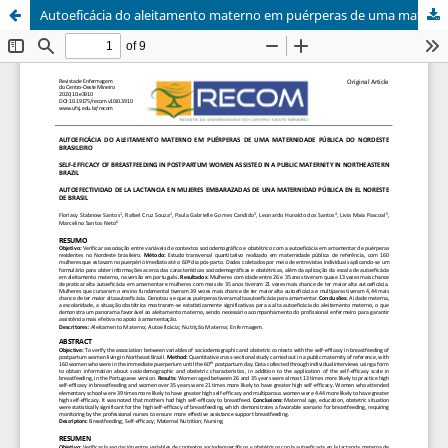
Autoeficácia do aleitamento materno em puérperas de uma maternidade pública do nordeste brasileiro