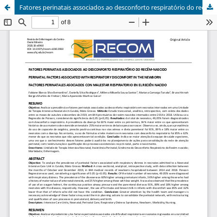
Fatores perinatais associados ao desconforto respiratório do recém-nascido