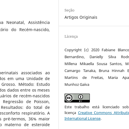
Seção
Artigos Originais
a Neonatal, Assistência
tório do Recém-nascido,
Licença
Copyright (c) 2020 Fabiane Blanco
Bernardino, Danielly Silva Rodr
Millena Mikaella Sousa Santos, M
Camargo Tanaka, Bruna Hinnah B
perinatais associados ao
Martins de Freitas, Maria Apar
nados em uma Unidade de
 Grosso. Método: Estudo
Munhoz Gaíva
a dos dados entre os meses
uários de recém-nascidos
a Regressão de Poisson,
Este trabalho está licenciado s
 Resultados: do total de
licença
Creative Commons Attributi
conforto respiratório. A
International License
.
s pré-termos, 36% maior
o materno de esteroide