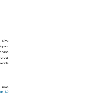
 Silva
igues,
ariana
orges
ecida
ob uma
on 4.0