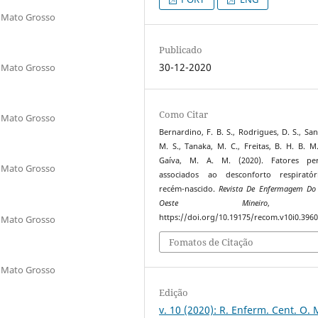
 Mato Grosso
Publicado
30-12-2020
 Mato Grosso
Como Citar
 Mato Grosso
Bernardino, F. B. S., Rodrigues, D. S., San
M. S., Tanaka, M. C., Freitas, B. H. B. M
Gaíva, M. A. M. (2020). Fatores peri
 Mato Grosso
associados ao desconforto respirató
recém-nascido.
Revista De Enfermagem Do 
Oeste Mineiro
https://doi.org/10.19175/recom.v10i0.396
 Mato Grosso
Fomatos de Citação
 Mato Grosso
Edição
v. 10 (2020): R. Enferm. Cent. O. 