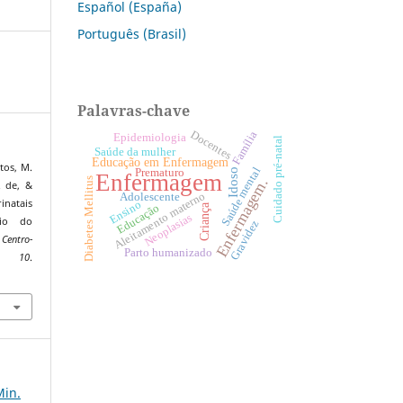
Español (España)
Português (Brasil)
Palavras-chave
Docentes
Família
Epidemiologia
Cuidado pré-natal
Saúde da mulher
Educação em Enfermagem
tos, M.
Saúde mental
Idoso
Prematuro
Enfermagem
Enfermagem.
Diabetes Mellitus
. de, &
Aleitamento materno
Adolescente
natais
Ensino
Criança
Educação
Neoplasias
rio do
Gravidez
Centro-
Parto humanizado
,
10
.
0
Min.