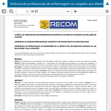
Vivência de profissionais de enfermagem no respeito aos direitos humanos nas relações de cuidado