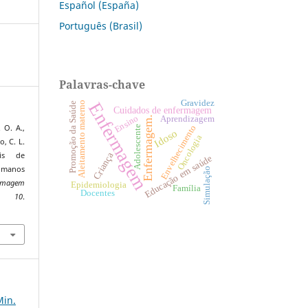
Español (España)
Português (Brasil)
Palavras-chave
Gravidez
Enfermagem
Aleitamento materno
Promoção da Saúde
Cuidados de enfermagem
Ensino
Aprendizagem
Enfermagem.
Envelhecimento
 O. A.,
Adolescente
Idoso
Oncologia
o, C. L.
Criança
ais de
Educação em saúde
umanos
Simulação
ermagem
Epidemiologia
Família
Docentes
,
10
.
2
Min.