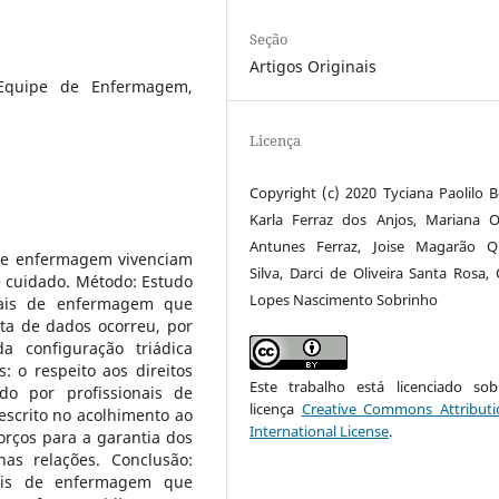
Seção
Artigos Originais
Equipe de Enfermagem,
Licença
Copyright (c) 2020 Tyciana Paolilo B
Karla Ferraz dos Anjos, Mariana Ol
Antunes Ferraz, Joise Magarão Q
 de enfermagem vivenciam
Silva, Darci de Oliveira Santa Rosa, 
e cuidado. Método: Estudo
Lopes Nascimento Sobrinho
onais de enfermagem que
ta de dados ocorreu, por
a configuração triádica
s: o respeito aos direitos
Este trabalho está licenciado s
do por profissionais de
licença
Creative Commons Attributi
scrito no acolhimento ao
International License
.
forços para a garantia dos
nas relações. Conclusão:
onais de enfermagem que