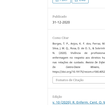
Publicado
31-12-2020
Como Citar
Borges, T. P., Anjos, K. F. dos, Ferraz, M.
Silva, J. M. Q., Rosa, D. de O. S., & Sobrinh
N. (2020). Vivência de profission
enfermagem no respeito aos direitos h
nas relações de cuidado.
Revista De Enf
Do Centro-Oeste Mineiro
https://doi.org/10.19175/recom.v10i0.405
Fomatos de Citação
Edição
v. 10 (2020): R. Enferm. Cent. O. 