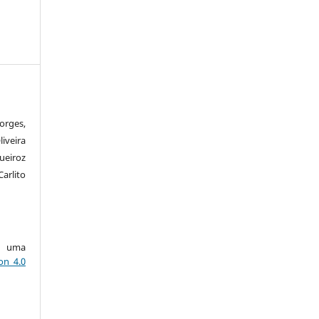
orges,
iveira
ueiroz
Carlito
ob uma
on 4.0