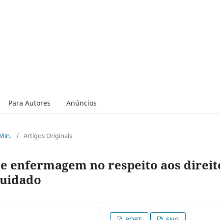
Para Autores
Anúncios
 Min.
/
Artigos Originais
de enfermagem no respeito aos direit
cuidado
PORT
ENG