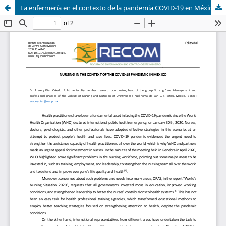
La enfermería en el contexto de la pandemia COVID-19 en México.