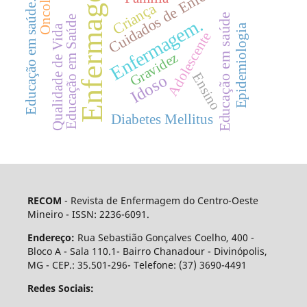
Cuidados de Enfermagem
Enfermagem
Oncologia
Educação em saúde.
Criança
Educação em saúde
Educação em Saúde
Enfermagem.
Epidemiologia
Qualidade de Vida
Adolescente
Gravidez
Ensino
Idoso
Diabetes Mellitus
RECOM
- Revista de Enfermagem do Centro-Oeste
Mineiro - ISSN: 2236-6091.
Endereço:
Rua Sebastião Gonçalves Coelho, 400 -
Bloco A - Sala 110.1- Bairro Chanadour - Divinópolis,
MG - CEP.: 35.501-296- Telefone: (37) 3690-4491
Redes Sociais: