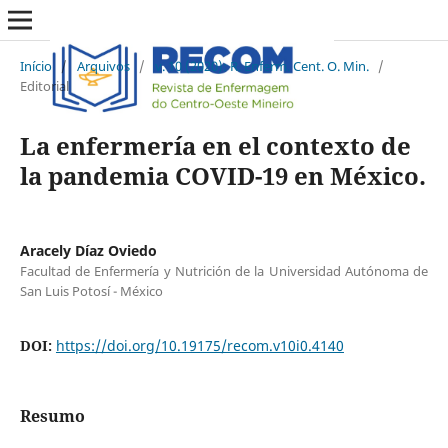
Início
/
Arquivos
/
v. 10 (2020): R. Enferm. Cent. O. Min.
/
Editorial
La enfermería en el contexto de
la pandemia COVID-19 en México.
Aracely Díaz Oviedo
Facultad de Enfermería y Nutrición de la Universidad Autónoma de
San Luis Potosí - México
DOI:
https://doi.org/10.19175/recom.v10i0.4140
Resumo