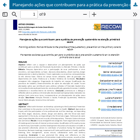
Planejando ações que contribuem para a prática da prevenção quaternária na atenção primária à saúde