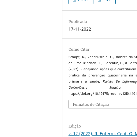
Publicado
17-11-2022
Como Citar
Schopf, K., Vendruscolo, C., Bohrer da Sil
de Lima Trindade, L., Fiorentin, L., & Belt
(2022). Planejando ações que contribuem
prática da prevenção quaternária na a
primária à saúde.
Revista De Enferma
Centro-Oeste Mineiro
https://doi.org/10.19175/recom.v12i0.440
Fomatos de Citação
Edição
v. 12 (2022): R. Enferm. Cent. O. 