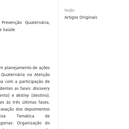
Seção
Artigos Originais
Prevenção Quaternária,
de Saúde
 um planejamento de ações
 Quaternária na Atenção
va com a participação de
ndentes as fases:
discovery
ento) e
destiny
(destino).
s às três últimas fases.
gravação dos depoimentos
ise Temática de
gorias: Organização do