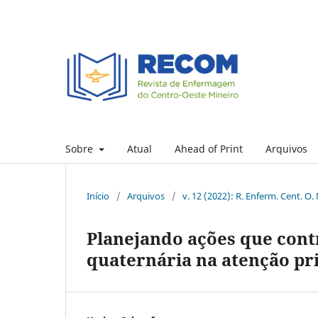
Sobre
Atual
Ahead of Print
Arquivos
Início
/
Arquivos
/
v. 12 (2022): R. Enferm. Cent. O.
Planejando ações que cont
quaternária na atenção pr