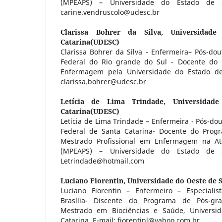
(MPEAPS) – Universidade do Estado de Sa
carine.vendruscolo@udesc.br
Clarissa Bohrer da Silva,
Universidad
Catarina(UDESC)
Clarissa Bohrer da Silva - Enfermeira– Pós-do
Federal do Rio grande do Sul - Docente do
Enfermagem pela Universidade do Estado de 
clarissa.bohrer@udesc.br
Letícia de Lima Trindade,
Universidad
Catarina(UDESC)
Letícia de Lima Trindade – Enfermeira - Pós-do
Federal de Santa Catarina- Docente do Prog
Mestrado Profissional em Enfermagem na At
(MPEAPS) – Universidade do Estado de Sa
Letrindade@hotmail.com
Luciano Fiorentin,
Universidade do Oeste de 
Luciano Fiorentin – Enfermeiro – Especialis
Brasília- Discente do Programa de Pós-gra
Mestrado em Biociências e Saúde, Universi
Catarina. E-mail: fiorentinl@yahoo.com.br