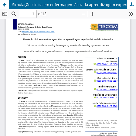
Simulação clínica em enfermagem à luz da aprendizagem experiencial: revisão sistemática