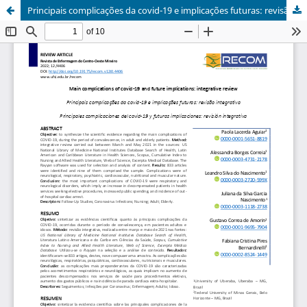
Principais complicações da covid-19 e implicações futuras: revisão integrativa