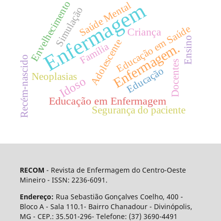
Enfermagem
Envelhecimento
Saúde Mental
Simulação
Educação em Saúde
Criança
Ensino
Adolescente
Família
Enfermagem.
Recém-nascido
Docentes
Educação
Neoplasias
Idoso
Educação em Enfermagem
Segurança do paciente
RECOM
- Revista de Enfermagem do Centro-Oeste
Mineiro - ISSN: 2236-6091.
Endereço:
Rua Sebastião Gonçalves Coelho, 400 -
Bloco A - Sala 110.1- Bairro Chanadour - Divinópolis,
MG - CEP.: 35.501-296- Telefone: (37) 3690-4491