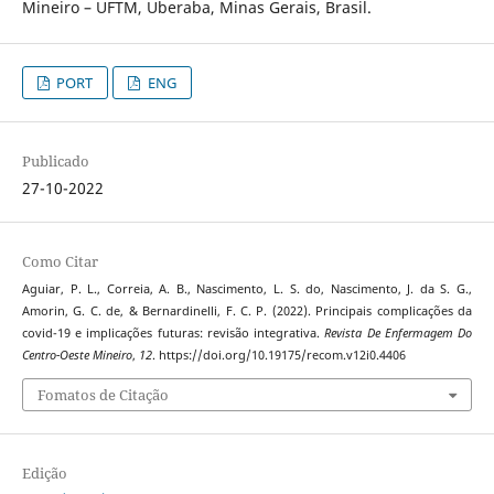
Mineiro – UFTM, Uberaba, Minas Gerais, Brasil.
PORT
ENG
Publicado
27-10-2022
Como Citar
Aguiar, P. L., Correia, A. B., Nascimento, L. S. do, Nascimento, J. da S. G.,
Amorin, G. C. de, & Bernardinelli, F. C. P. (2022). Principais complicações da
covid-19 e implicações futuras: revisão integrativa.
Revista De Enfermagem Do
Centro-Oeste Mineiro
,
12
. https://doi.org/10.19175/recom.v12i0.4406
Fomatos de Citação
Edição