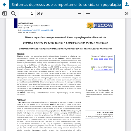
Sintomas depressivos e comportamento suicida em população geral de cidade mineira