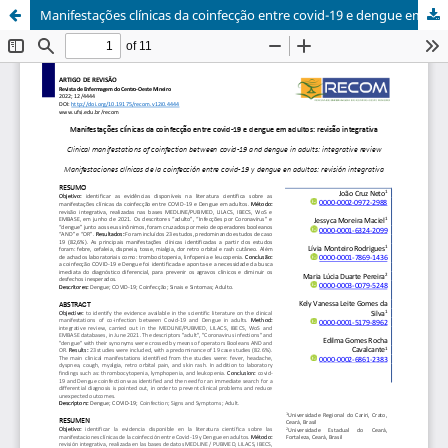
Manifestações clínicas da coinfecção entre covid-19 e dengue em adultos: revisão integrativa