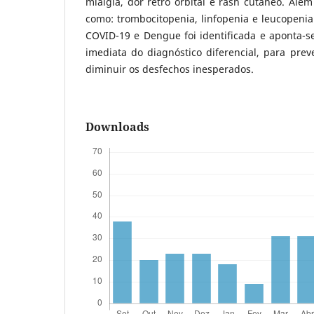
mialgia, dor retro orbital e rash cutâneo. Além
como: trombocitopenia, linfopenia e leucopeni
COVID-19 e Dengue foi identificada e aponta-s
imediata do diagnóstico diferencial, para preve
diminuir os desfechos inesperados.
Downloads