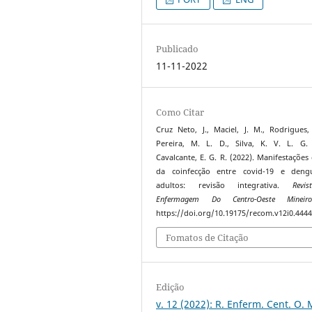
Publicado
11-11-2022
Como Citar
Cruz Neto, J., Maciel, J. M., Rodrigues,
Pereira, M. L. D., Silva, K. V. L. G.
Cavalcante, E. G. R. (2022). Manifestações 
da coinfecção entre covid-19 e den
adultos: revisão integrativa.
Revi
Enfermagem Do Centro-Oeste Mineir
https://doi.org/10.19175/recom.v12i0.444
Fomatos de Citação
Edição
v. 12 (2022): R. Enferm. Cent. O. 