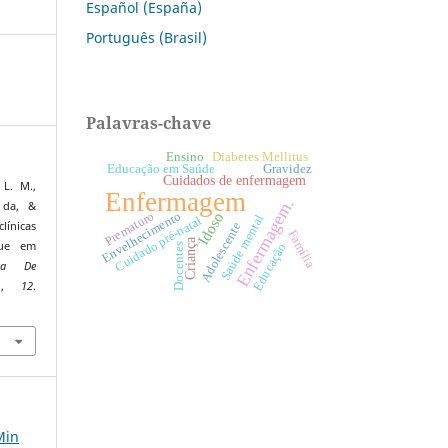
Español (España)
Português (Brasil)
Palavras-chave
Diabetes Mellitus
Ensino
Educação em Saúde
Gravidez
Cuidados de enfermagem
 L. M.,
Enfermagem
Enfermagem.
 da, &
Prematuro
Envelhecimento
Idoso
Saúde mental
Cuidado pré-natal
clínicas
Adolescente
Família
Criança
gue em
Educação
Docentes
sta De
o
,
12
.
4
Min