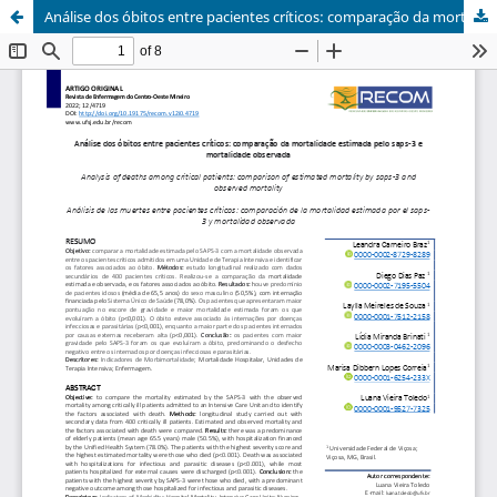
Análise dos óbitos entre pacientes críticos: comparação da mortalidade estimada pelo saps-3 e mortalidade observada