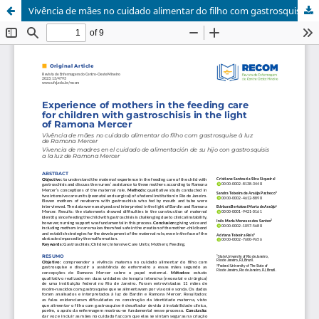
Vivência de mães no cuidado alimentar do filho com gastrosquise à luz de Ramona Mercer