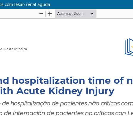
cos com lesão renal aguda