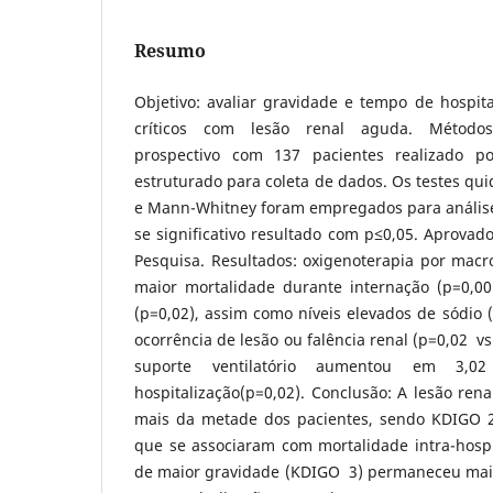
Resumo
Objetivo: avaliar gravidade e tempo de hospit
críticos com lesão renal aguda. Métodos
prospectivo com 137 pacientes realizado p
estruturado para coleta de dados. Os testes qui
e Mann-Whitney foram empregados para análise 
se significativo resultado com p≤0,05. Aprovad
Pesquisa. Resultados: oxigenoterapia por macr
maior mortalidade durante internação (p=0,001
(p=0,02), assim como níveis elevados de sódio (
ocorrência de lesão ou falência renal (p=0,02 v
suporte ventilatório aumentou em 3,
hospitalização(p=0,02). Conclusão: A lesão ren
mais da metade dos pacientes, sendo KDIGO 2
que se associaram com mortalidade intra-hospit
de maior gravidade (KDIGO 3) permaneceu maio