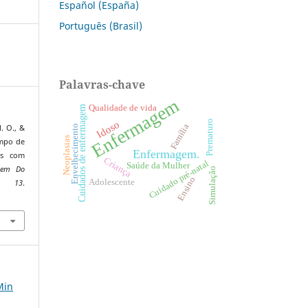
Español (España)
Português (Brasil)
Palavras-chave
Enfermagem
Qualidade de vida
Cuidados de enfermagem
Prematuro
Idoso
Família
M. O., &
Envelhecimento
Neoplasias
empo de
Enfermagem.
cos com
Criança
Cuidado pré-natal
Saúde da Mulher
gem Do
Simulação
Ensino
Adolescente
,
13
.
8
Min