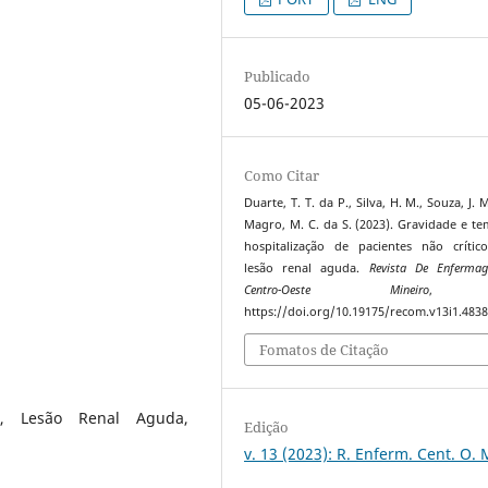
Publicado
05-06-2023
Como Citar
Duarte, T. T. da P., Silva, H. M., Souza, J. 
Magro, M. C. da S. (2023). Gravidade e t
hospitalização de pacientes não críti
lesão renal aguda.
Revista De Enferma
Centro-Oeste Mineiro
https://doi.org/10.19175/recom.v13i1.483
Fomatos de Citação
em, Lesão Renal Aguda,
Edição
v. 13 (2023): R. Enferm. Cent. O. 