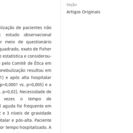
Seção
Artigos Originais
alização de pacientes não
: estudo observacional
or meio de questionário
quadrado, exato de Fisher
estatística e considerou-
o pelo Comitê de Ética em
onebulização resultou em
) e após alta hospitalar
p=0,0001 vs. p=0,005) e a
s. p=0,02). Necessidade de
02 vezes o tempo de
al aguda foi frequente em
 e 3 níveis de gravidade
alar e pós-alta. Paciente
r tempo hospitalizado. A