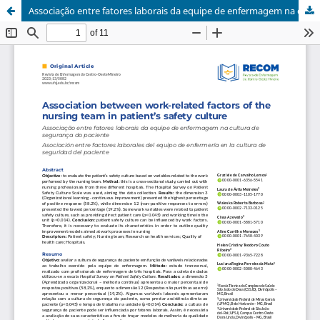
Associação entre fatores laborais da equipe de enfermagem na cultura de segurança do paciente