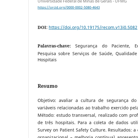
Universidade Federal de Minas de Gerais - UFMG
https://orcid.org/0000-0002-5080-4643
DOI:
https://doi.org/10.19175/recom.v13i0.5082
Palavras-chave:
Segurança do Paciente, 
Pesquisa sobre Serviços de Saúde, Qualidade
Hospitais
Resumo
Objetivo: avaliar a cultura de segurança d
variáveis relacionadas ao trabalho exercido p
Método: estudo transversal, realizado com pro
de três hospitais. Para a coleta de dados util
Survey on Patient Safety Culture. Resultados: 
organizacional – melhoria contínua) apresent