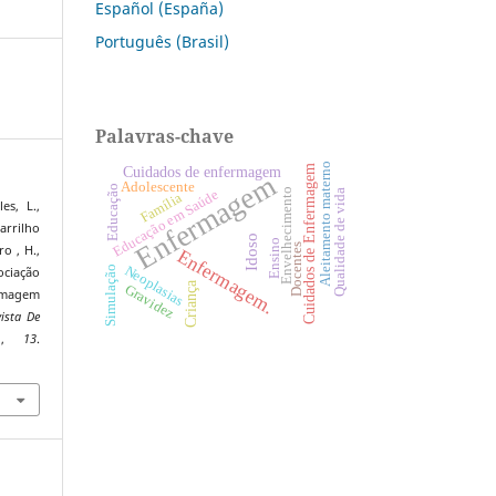
Español (España)
Português (Brasil)
Palavras-chave
Aleitamento materno
Cuidados de Enfermagem
Cuidados de enfermagem
Enfermagem
Adolescente
Educação
Envelhecimento
Qualidade de vida
Educação em Saúde
Família
es, L.,
rrilho
Idoso
Ensino
Docentes
o , H.,
Enfermagem.
Neoplasias
Simulação
ociação
Criança
Gravidez
ermagem
vista De
o
,
13
.
2