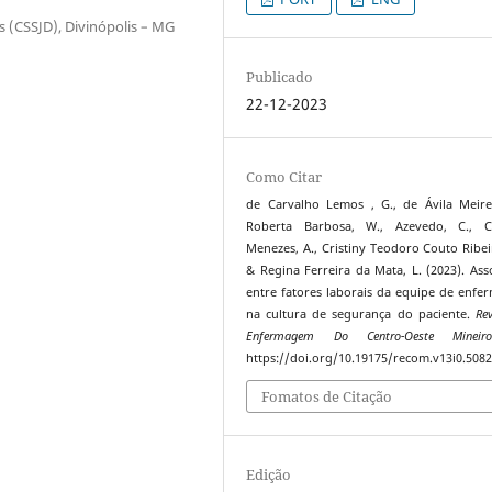
 (CSSJD), Divinópolis – MG
Publicado
22-12-2023
Como Citar
de Carvalho Lemos , G., de Ávila Meirel
Roberta Barbosa, W., Azevedo, C., Ca
Menezes, A., Cristiny Teodoro Couto Ribeir
& Regina Ferreira da Mata, L. (2023). Ass
entre fatores laborais da equipe de enf
na cultura de segurança do paciente.
Re
Enfermagem Do Centro-Oeste Mineir
https://doi.org/10.19175/recom.v13i0.508
Fomatos de Citação
Edição