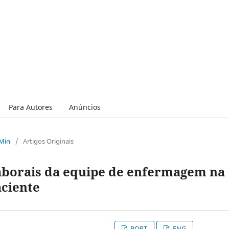
Para Autores
Anúncios
 Min
/
Artigos Originais
laborais da equipe de enfermagem na
aciente
PORT
ENG