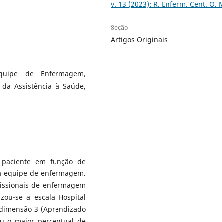
v. 13 (2023): R. Enferm. Cent. O. 
Seção
Artigos Originais
Equipe de Enfermagem,
 da Assistência à Saúde,
o paciente em função de
ela equipe de enfermagem.
fissionais de enfermagem
izou-se a escala Hospital
a dimensão 3 (Aprendizado
ou o maior percentual de