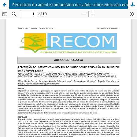
Percepção do agente comunitário de saúde sobre educação em saúde em uma unidade básica