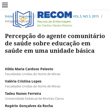
Início
/
Arquivos
/
R. Enferm. Cent. O. Min. VOL.5, NO 3, 2015
/
Artigos Originais
Percepção do agente comunitário
de saúde sobre educação em
saúde em uma unidade básica
Hilda Maria Cardoso Peixoto
Faculdades Unidas do Norte de Minas
Valéria Cristina Lopes
Faculdades Unidas do Norte de Minas
Tadeu Nunes Ferreira
Universidade Esdatual de Montes Claros
Rogério Gonçalves da Rocha