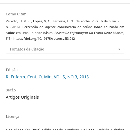
Como Citar
Peixoto, H. M. C., Lopes, V. C., Ferreira, T. N., da Rocha, R. G., & da Silva, P. L.
N. (2016). Percepção do agente comunitário de saúde sobre educação em
saúde em uma unidade básica.
Revista De Enfermagem Do Centro-Oeste Mineiro
,
5
(3). https://doi.org/10.19175/recom.v5i3.912
Fomatos de Citação
Edição
R. Enferm. Cent. O. Min. VOL.5, NO 3, 2015
Seção
Artigos Originais
Licença
Copyright (c) 2016 Hilda Maria Cardoso Peixoto, Valéria Cristina