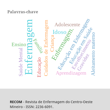
Palavras-chave
Educação em Enfermagem
Enfermagem
Cuidados de Enfermagem
Adolescente
Enfermagem.
Educação em Saúde
Idoso
Aleitamento materno
Criança
Família
Envelhecimento
Ensino
Saúde Mental
Gravidez
Educação
Aprendizagem
RECOM
- Revista de Enfermagem do Centro-Oeste
Mineiro - ISSN: 2236-6091.