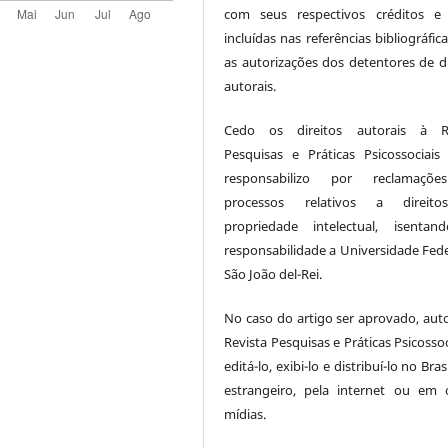
com seus respectivos créditos e
incluídas nas referências bibliográfi
as autorizações dos detentores de di
autorais.
Cedo os direitos autorais à Re
Pesquisas e Práticas Psicossociai
responsabilizo por reclamaçõ
processos relativos a direit
propriedade intelectual, isenta
responsabilidade a Universidade Fede
São João del-Rei.
No caso do artigo ser aprovado, auto
Revista Pesquisas e Práticas Psicossoc
editá-lo, exibi-lo e distribuí-lo no Bras
estrangeiro, pela internet ou em 
mídias.