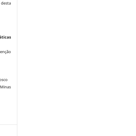
desta
icas
venção
osco
 Minas