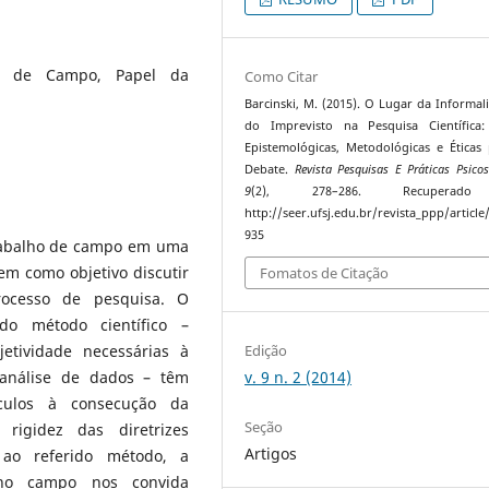
lho de Campo, Papel da
Como Citar
Barcinski, M. (2015). O Lugar da Informal
do Imprevisto na Pesquisa Científica:
Epistemológicas, Metodológicas e Éticas
Debate.
Revista Pesquisas E Práticas Psicos
9
(2), 278–286. Recuperad
http://seer.ufsj.edu.br/revista_ppp/article
935
trabalho de campo em uma
em como objetivo discutir
Fomatos de Citação
rocesso de pesquisa. O
do método científico –
etividade necessárias à
Edição
 análise de dados – têm
v. 9 n. 2 (2014)
culos à consecução da
Seção
 rigidez das diretrizes
Artigos
ao referido método, a
s no campo nos convida