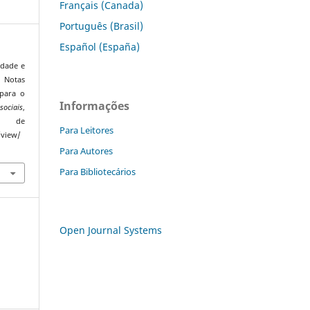
Français (Canada)
Português (Brasil)
Español (España)
idade e
 Notas
 para o
Informações
sociais
,
o de
Para Leitores
/view/
Para Autores
Para Bibliotecários
Open Journal Systems