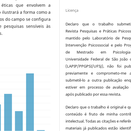
 éticas que envolvem a
Licença
 ilustrará a forma como a
ios do campo se configura
Declaro que o trabalho submet
e pesquisas sensíveis às
Revista Pesquisas e Práticas Psicosso
s.
mantido pelo Laboratório de Pesq
Intervenção Psicossocial e pelo Pr
de Mestrado em Psicologi
Universidade Federal de São João d
(LAPIP/PPGPSI/UFSJ), não foi pub
previamente e comprometo-me 
submetê-lo a outra publicação en
estiver em processo de avaliaçã
após publicado por essa revista.
Declaro que o trabalho é original e q
conteúdo é fruto de minha contri
intelectual. Todas as citações e referê
materiais já publicados estão identif