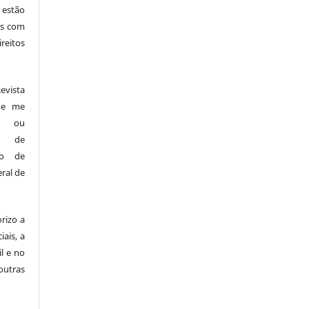
 estão
cas com
reitos
vista
s e me
es ou
os de
ndo de
ral de
rizo a
iais, a
il e no
outras