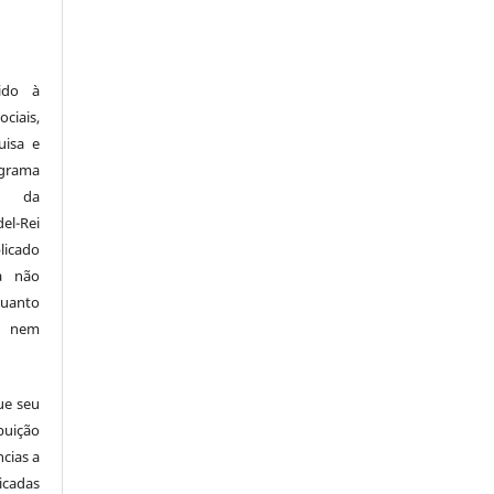
ido à
ciais,
uisa e
ograma
a da
el-Rei
licado
a não
quanto
o nem
ue seu
buição
ncias a
icadas