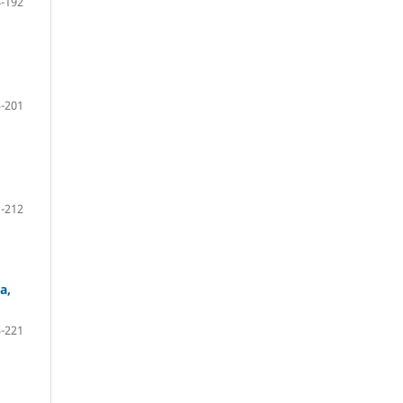
-192
-201
-212
a,
-221