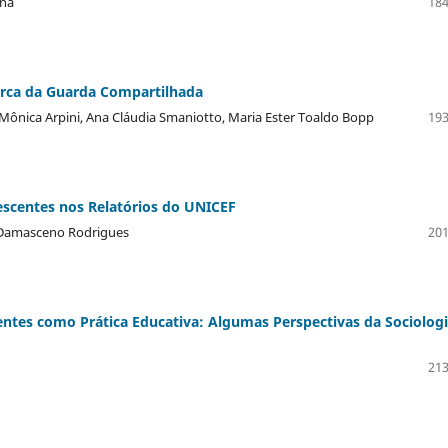
ana
184
cerca da Guarda Compartilhada
Mônica Arpini, Ana Cláudia Smaniotto, Maria Ester Toaldo Bopp
193
escentes nos Relatórios do UNICEF
rt Damasceno Rodrigues
201
entes como Prática Educativa: Algumas Perspectivas da Sociologi
213