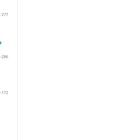
-277
s
-286
-172