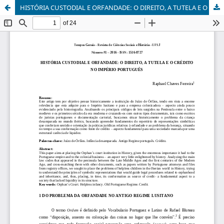
HISTÓRIA CUSTODIAL E ORFANDADE: O DIREITO, A TUTELA E O CRÉDITO NO IMPÉRIO PORTUGUÊS