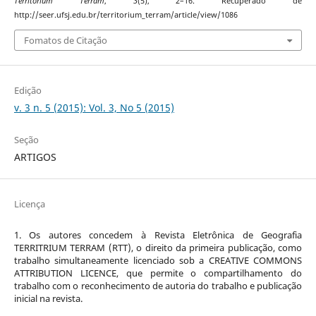
Territorium Terram
,
3
(5), 2–16. Recuperado de
http://seer.ufsj.edu.br/territorium_terram/article/view/1086
Fomatos de Citação
Edição
v. 3 n. 5 (2015): Vol. 3, No 5 (2015)
Seção
ARTIGOS
Licença
1. Os autores concedem à Revista Eletrônica de Geografia
TERRITRIUM TERRAM (RTT), o direito da primeira publicação, como
trabalho simultaneamente licenciado sob a CREATIVE COMMONS
ATTRIBUTION LICENCE, que permite o compartilhamento do
trabalho com o reconhecimento de autoria do trabalho e publicação
inicial na revista.