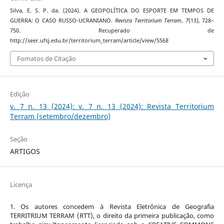
Silva, E. S. P. da. (2024). A GEOPOLÍTICA DO ESPORTE EM TEMPOS DE
GUERRA: O CASO RUSSO-UCRANIANO.
Revista Territorium Terram
,
7
(13), 728–
750. Recuperado de
http://seer.ufsj.edu.br/territorium_terram/article/view/5568
Fomatos de Citação
Edição
v. 7 n. 13 (2024): v. 7 n. 13 (2024): Revista Territorium
Terram (setembro/dezembro)
Seção
ARTIGOS
Licença
1. Os autores concedem à Revista Eletrônica de Geografia
TERRITRIUM TERRAM (RTT), o direito da primeira publicação, como