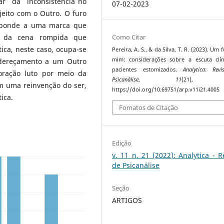
ar da inconsistência no
07-02-2023
jeito com o Outro. O furo
esponde a uma marca que
el da cena rompida que
Como Citar
tica, neste caso, ocupa-se
Pereira, A. S., & da Silva, T. R. (2023). Um
mim: considerações sobre a escuta clí
ndereçamento a um Outro
pacientes estomizados.
Analytica: Rev
boração luto por meio da
Psicanálise
,
11
(21), 1
am uma reinvenção do ser,
https://doi.org/10.69751/arp.v11i21.4005
ica.
Fomatos de Citação
Edição
v. 11 n. 21 (2022): Analytica - R
de Psicanálise
Seção
ARTIGOS