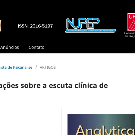
Anúncios
Contato
vista de Psicanálise
/
ARTIGOS
ões sobre a escuta clínica de