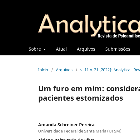
Sobre
Atual
Arquivos
Submissões
Início
/
Arquivos
/
v. 11 n. 21 (2022): Analytica - Re
Um furo em mim: consideraç
pacientes estomizados
Amanda Schreiner Pereira
Universidade Federal de Santa Maria (UFSM)