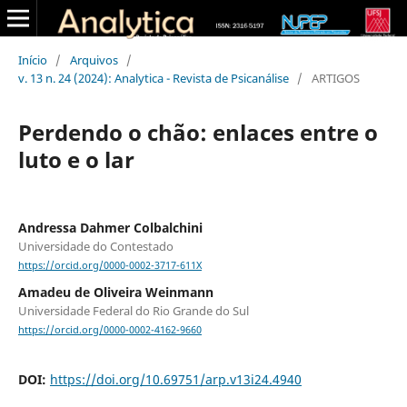
Início
/
Arquivos
/
v. 13 n. 24 (2024): Analytica - Revista de Psicanálise
/
ARTIGOS
Perdendo o chão: enlaces entre o
luto e o lar
Andressa Dahmer Colbalchini
Universidade do Contestado
https://orcid.org/0000-0002-3717-611X
Amadeu de Oliveira Weinmann
Universidade Federal do Rio Grande do Sul
https://orcid.org/0000-0002-4162-9660
DOI:
https://doi.org/10.69751/arp.v13i24.4940