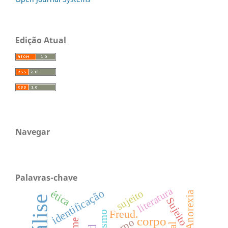
Edição Atual
Navegar
Palavras-chave
literatura
identificação
sujeito
ética
Anorexia
Sujeito
Freud.
corpo