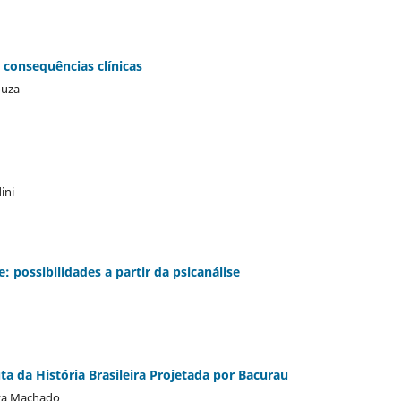
 consequências clínicas
ouza
ini
: possibilidades a partir da psicanálise
uta da História Brasileira Projetada por Bacurau
lva Machado