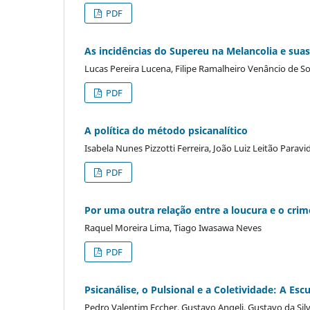
PDF
As incidências do Supereu na Melancolia e suas
Lucas Pereira Lucena, Filipe Ramalheiro Venâncio de S
PDF
A política do método psicanalítico
Isabela Nunes Pizzotti Ferreira, João Luiz Leitão Paravid
PDF
Por uma outra relação entre a loucura e o crime
Raquel Moreira Lima, Tiago Iwasawa Neves
PDF
Psicanálise, o Pulsional e a Coletividade: A Esc
Pedro Valentim Eccher, Gustavo Angeli, Gustavo da Si