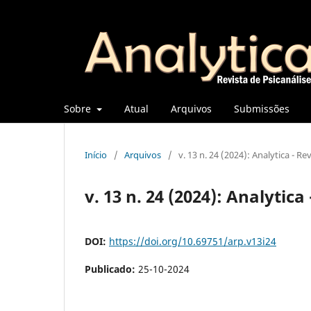
Sobre
Atual
Arquivos
Submissões
Início
/
Arquivos
/
v. 13 n. 24 (2024): Analytica - Re
v. 13 n. 24 (2024): Analytica
DOI:
https://doi.org/10.69751/arp.v13i24
Publicado:
25-10-2024