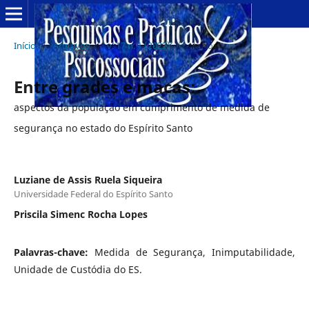
Início
/
Arquivos
/
v. 17 n. 1 (2022)
/
Artigos
Entre grades e macas:
aspectos da população em cumprimento de medida de
segurança no estado do Espírito Santo
Luziane de Assis Ruela Siqueira
Universidade Federal do Espírito Santo
Priscila Simenc Rocha Lopes
Palavras-chave:
Medida de Segurança, Inimputabilidade,
Unidade de Custódia do ES.