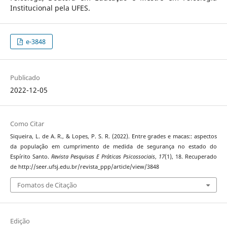
Institucional pela UFES.
e-3848
Publicado
2022-12-05
Como Citar
Siqueira, L. de A. R., & Lopes, P. S. R. (2022). Entre grades e macas:: aspectos
da população em cumprimento de medida de segurança no estado do
Espírito Santo.
Revista Pesquisas E Práticas Psicossociais
,
17
(1), 18. Recuperado
de http://seer.ufsj.edu.br/revista_ppp/article/view/3848
Fomatos de Citação
Edição