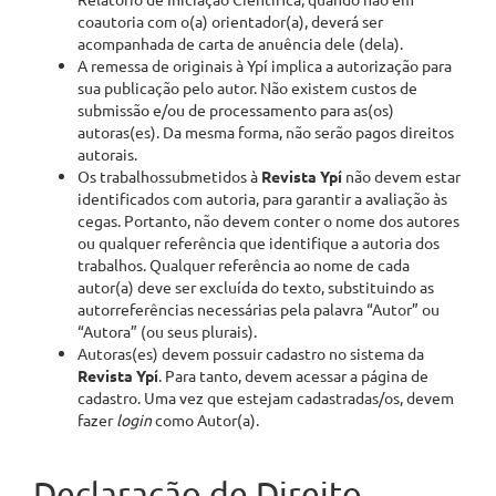
coautoria com o(a) orientador(a), deverá ser
acompanhada de carta de anuência dele (dela).
A remessa de originais à Ypí implica a autorização para
sua publicação pelo autor. Não existem custos de
submissão e/ou de processamento para as(os)
autoras(es). Da mesma forma, não serão pagos direitos
autorais.
Os trabalhossubmetidos à
Revista
Ypí
não devem estar
identificados com autoria, para garantir a avaliação às
cegas. Portanto, não devem conter o nome dos autores
ou qualquer referência que identifique a autoria dos
trabalhos. Qualquer referência ao nome de cada
autor(a) deve ser excluída do texto, substituindo as
autorreferências necessárias pela palavra “Autor” ou
“Autora” (ou seus plurais).
Autoras(es) devem possuir cadastro no sistema da
Revista
Ypí
. Para tanto, devem acessar a página de
cadastro. Uma vez que estejam cadastradas/os, devem
fazer
login
como Autor(a).
Declaração de Direito