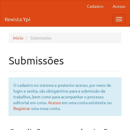
Navegação
Cadastro
Acesso
Principal
Conteúdo
Revista Ypí
Toggl
principal
navig
Barra
Lateral
Início
Submissões
Submissões
O cadastro no sistema e posterior acesso, por meio de
login e senha, são obrigatórios para a submissão de
trabalhos, bem como para acompanhar o processo
editorial em curso.
Acesso
em uma conta existente ou
Registrar
uma nova conta.