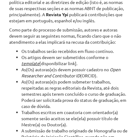
política editorial e as diretrizes de edição (isto é, as normas
de suas respectivas seções e as normas ABNT de publicação,
principalmente). A
Revista Ypí
publicará contribuições que
estejam em português, espanhol e/ou inglês.
Como parte do processo de submissão, autores e autoras
devem seguir as seguintes normas, ficando claro que o não
atendimento a elas implicará na recusa da contribuição:
Os trabalhos serão recebidos em fluxo contínuo.
Os artigos devem ser submetidos conforme o
template
[disponibilizar link].
As(Os) autoras(e)s devem possuir cadastro no
Open
Researcher and Contributor ID
(ORCID).
As(Os) autoras(e)s podem submeter trabalhos,
respeitadas as regras editoriais da Revista, até dois
semestres após terem concluído o curso de graduação.
Poderá ser solicitada prova do status de graduação, em
caso de dúvida.
Trabalhos escritos em coautoria com orientador(a)
somente serão aceitos se ele(ela) possuir título de
Mestre(a) ou Doutor(a).
A submissão de trabalho originado de Monografia ou de
Relatório de Iniciação Científica, quando não em