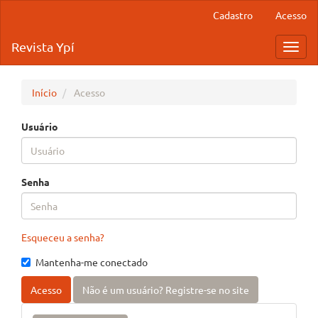
Navegação
Cadastro
Acesso
Principal
Conteúdo
Revista Ypí
Toggl
principal
navig
Barra
Lateral
Início
Acesso
Usuário
Senha
Esqueceu a senha?
Mantenha-me conectado
Acesso
Não é um usuário? Registre-se no site
Enviar