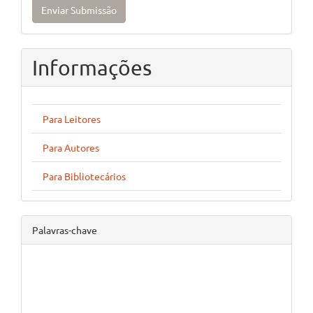
Enviar Submissão
Submissão
Informações
Para Leitores
Para Autores
Para Bibliotecários
Palavras-chave