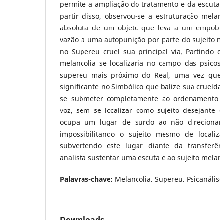
permite a ampliação do tratamento e da escuta 
partir disso, observou-se a estruturação mela
absoluta de um objeto que leva a um empobr
vazão a uma autopunição por parte do sujeito 
no Supereu cruel sua principal via. Partindo
melancolia se localizaria no campo das psic
supereu mais próximo do Real, uma vez qu
significante no Simbólico que balize sua cruelda
se submeter completamente ao ordenamento
voz, sem se localizar como sujeito desejante 
ocupa um lugar de surdo ao não direcionar
impossibilitando o sujeito mesmo de locali
subvertendo este lugar diante da transferê
analista sustentar uma escuta e ao sujeito melan
Palavras-chave:
Melancolia. Supereu. Psicanálise
Downloads