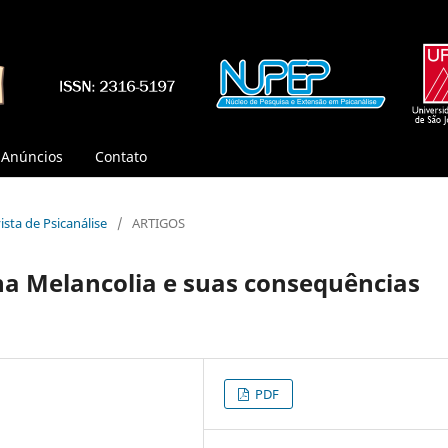
Anúncios
Contato
vista de Psicanálise
/
ARTIGOS
na Melancolia e suas consequências
PDF