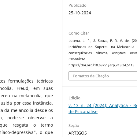
Publicado
25-10-2024
Como Citar
Lucena, L. P., & Souza, F. R. V. de. (20
incidências do Supereu na Melancolia 
consequências clínicas.
Analytica: Rev
Psicanálise
https://doi.org/10.69751/arp.v13i24.5115
Fomatos de Citação
es formulações teóricas
ncolia. Freud, em suas
pereu na melancolia, que
Edição
uzida por essa instância.
v. 13 n. 24 (2024): Analytica - R
a da melancolia desde os
de Psicanálise
a, pode-se observar a
, que resgata o termo
Seção
íaco-depressiva”, o que
ARTIGOS