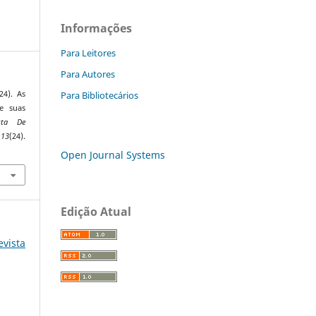
Informações
Para Leitores
Para Autores
Para Bibliotecários
24). As
e suas
ista De
,
13
(24).
Open Journal Systems
Edição Atual
evista