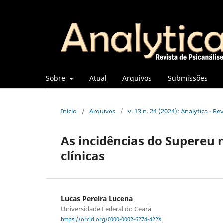
Sobre
Atual
Arquivos
Submissões
Início
/
Arquivos
/
v. 13 n. 24 (2024): Analytica - Re
As incidências do Supereu 
clínicas
Lucas Pereira Lucena
Universidade Federal do Ceará
https://orcid.org/0000-0002-6274-422X