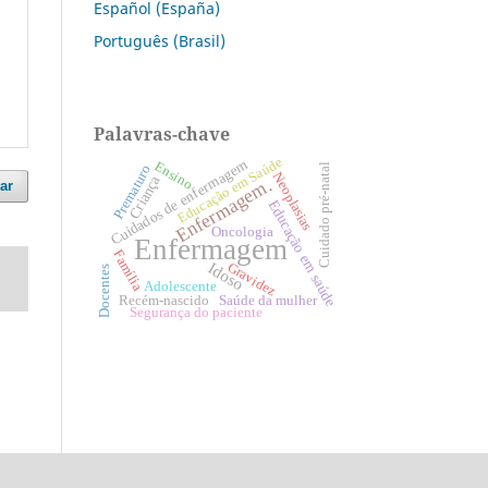
Español (España)
Português (Brasil)
Palavras-chave
Educação em Saúde
Cuidados de enfermagem
Ensino
Cuidado pré-natal
Prematuro
Neoplasias
Criança
Enfermagem.
ar
Educação em saúde
Oncologia
Enfermagem
Família
Idoso
Gravidez
Docentes
Adolescente
Recém-nascido
Saúde da mulher
Segurança do paciente