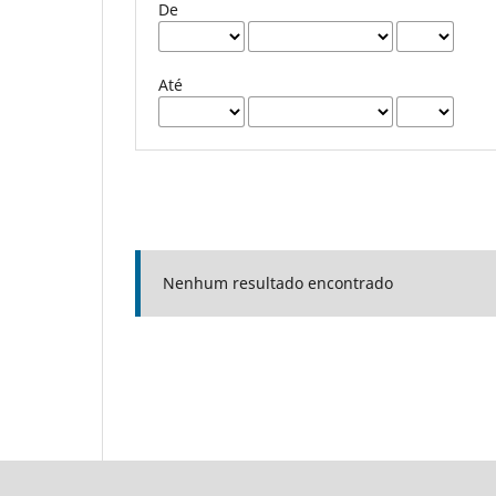
De
Até
Nenhum resultado encontrado