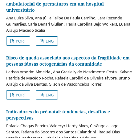
ambulatorial de prematuros em um hospital
universitário
Ana Luiza Silva, Ana Júllia Felipe De Paula Carrilho, Lara Rezende
Guimarães, Carla Denari Giuliani, Paula Carolina Bejo Wolkers, Luana
Araújo Macedo Scalia
PORT
ENG
Risco de queda associado aos aspectos da fragilidade em
pessoas idosas octogenárias da comunidade
Larissa Amorim Almeida , Ana Grazielly do Nascimento Costa , Kalyne
Patrícia de Macêdo Rocha, Rafaela Carolini de Oliveira Távora, Bruno
Araújo da Silva Dantas, Gilson de Vasconcelos Torres
PORT
ENG
Indicadores do pré-natal: tendências, desafios e
perspectivas
Rafaela Chagas Pereira, Valdecyr Herdy Alves, Clisângela Lago
Santos, Tatiana do Socorro dos Santos Calandrini , Raquel Dias
Botelho Borborema, Gabrielle Almeida Rodrigues