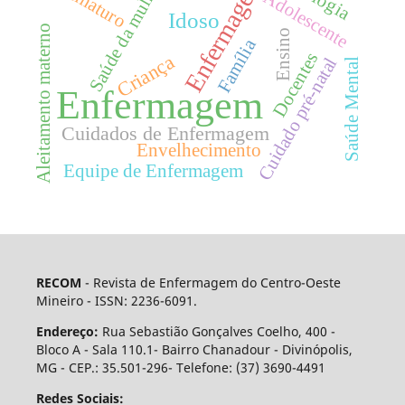
Enfermagem.
Saúde da mulher
Prematuro
Adolescente
Idoso
Aleitamento materno
Ensino
Família
Docentes
Criança
Cuidado pré-natal
Saúde Mental
Enfermagem
Cuidados de Enfermagem
Envelhecimento
Equipe de Enfermagem
RECOM
- Revista de Enfermagem do Centro-Oeste
Mineiro - ISSN: 2236-6091.
Endereço:
Rua Sebastião Gonçalves Coelho, 400 -
Bloco A - Sala 110.1- Bairro Chanadour - Divinópolis,
MG - CEP.: 35.501-296- Telefone: (37) 3690-4491
Redes Sociais: