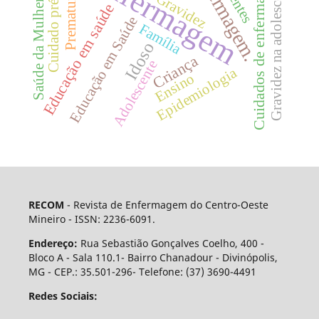
Enfermagem
Enfermagem.
Cuidado pré-natal
Gravidez na adolescência
Cuidados de enfermagem
Prematuro
Gravidez
Saúde da Mulher
Educação em saúde
Educação em Saúde
Família
Idoso
Criança
Adolescente
Epidemiologia
Ensino
RECOM
- Revista de Enfermagem do Centro-Oeste
Mineiro - ISSN: 2236-6091.
Endereço:
Rua Sebastião Gonçalves Coelho, 400 -
Bloco A - Sala 110.1- Bairro Chanadour - Divinópolis,
MG - CEP.: 35.501-296- Telefone: (37) 3690-4491
Redes Sociais: