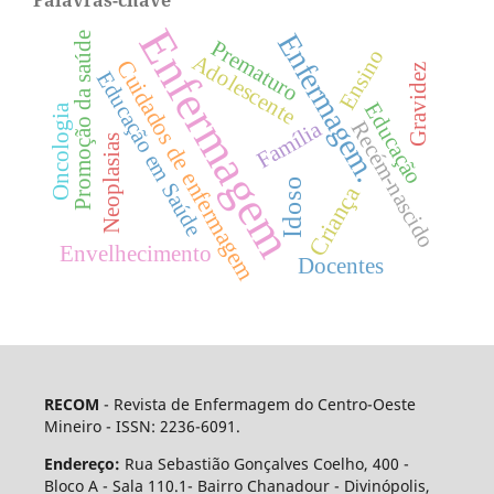
Enfermagem
Enfermagem.
Promoção da saúde
Prematuro
Ensino
Adolescente
Cuidados de enfermagem
Gravidez
Educação em Saúde
Educação
Oncologia
Família
Recém-nascido
Neoplasias
Idoso
Criança
Envelhecimento
Docentes
RECOM
- Revista de Enfermagem do Centro-Oeste
Mineiro - ISSN: 2236-6091.
Endereço:
Rua Sebastião Gonçalves Coelho, 400 -
Bloco A - Sala 110.1- Bairro Chanadour - Divinópolis,